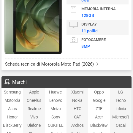
8GB
MEMORIA INTERNA
128GB
DISPLAY
11 pollici
FOTOCAMERE
8MP
Scheda tecnica di Motorola Moto Pad (2026)
Marchi
Samsung
Apple
Huawei
Xiaomi
Oppo
LG
Motorola
OnePlus
Lenovo
Nokia
Google
Tecno
Asus
Realme
Meizu
HTC
ZTE
Infinix
Honor
Vivo
Sony
CAT
Acer
Microsoft
BlackBerry
Ulefone
OUKITEL
Archos
Blackview
Oscal