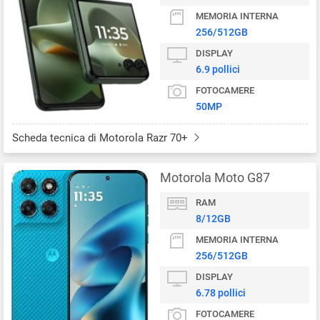
MEMORIA INTERNA
256/512GB
DISPLAY
6.9 pollici
FOTOCAMERE
50MP
Scheda tecnica di Motorola Razr 70+
Motorola Moto G87
RAM
8/12GB
MEMORIA INTERNA
256/512GB
DISPLAY
6.78 pollici
FOTOCAMERE