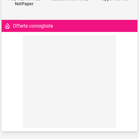
NxtPaper
Offerte consigliate