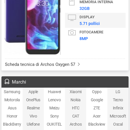
MEMORIA INTERNA
32GB
DISPLAY
5.71 pollici
FOTOCAMERE
8MP
Scheda tecnica di Archos Oxygen 57
Marchi
Samsung
Apple
Huawei
Xiaomi
Oppo
LG
Motorola
OnePlus
Lenovo
Nokia
Google
Tecno
Asus
Realme
Meizu
HTC
ZTE
Infinix
Honor
Vivo
Sony
CAT
Acer
Microsoft
BlackBerry
Ulefone
OUKITEL
Archos
Blackview
Oscal