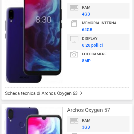
RAM
4GB
MEMORIA INTERNA
64GB
DISPLAY
6.26 pollici
FOTOCAMERE
8MP
Scheda tecnica di Archos Oxygen 63
Archos Oxygen 57
RAM
3GB