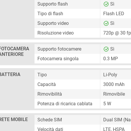
Supporto flash
Sì
Tipo di flash
Flash LED
Supporto video
Sì
Risoluzione video
720p @ 30 f
FOTOCAMERA
Supporto fotocamere
Sì
ANTERIORE
Fotocamera singola
0.3 MP
BATTERIA
Tipo
Li-Poly
Capacità
3000 mAh
Rimovibilità
Rimovibile
Potenza di ricarica cablata
5 W
RETE MOBILE
Schede SIM
Dual SIM
(Na
Velocità dati
LTE, HSPA