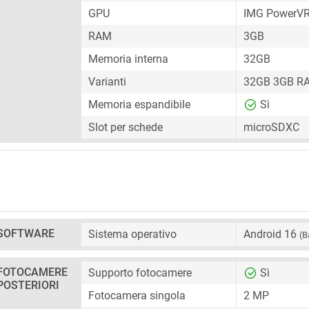
GPU
IMG PowerV
RAM
3GB
Memoria interna
32GB
Varianti
32GB 3GB R
Memoria espandibile
Sì
Slot per schede
microSDXC
SOFTWARE
Sistema operativo
Android 16
(B
FOTOCAMERE
Supporto fotocamere
Sì
POSTERIORI
Fotocamera singola
2 MP