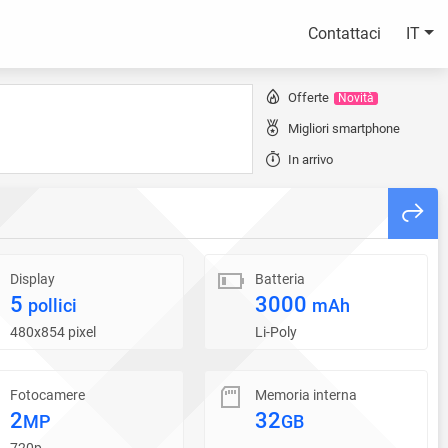
Contattaci
IT
Offerte
Novità
Migliori smartphone
In arrivo
Display
Batteria
5
3000
pollici
mAh
480x854 pixel
Li-Poly
Fotocamere
Memoria interna
2
32
MP
GB
720p