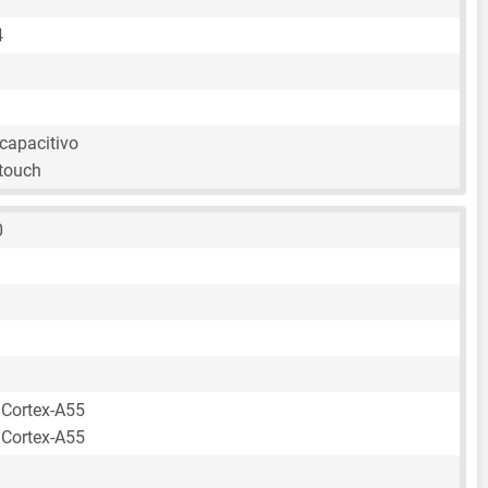
4
capacitivo
itouch
0
 Cortex-A55
 Cortex-A55