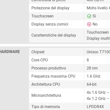
Protezione del display
Mohs livello 
Touchscreen
Sì
Display senza cornici
No
Touchscreen 
Caratteristiche del display
Display mult
HARDWARE
Chipset
Unisoc T710
Core CPU
8
Processo produttivo
28 nm
Frequenza massima CPU
1.6 GHz
Architettura CPU
64-bit
4x 1.6 GHz –
Microarchitettura
4x 1.2 GHz –
Tipo di memoria
LPDDR4X