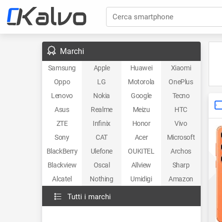
Cerca smartphone
Marchi
Samsung
Apple
Huawei
Xiaomi
Oppo
LG
Motorola
OnePlus
Lenovo
Nokia
Google
Tecno
Asus
Realme
Meizu
HTC
ZTE
Infinix
Honor
Vivo
Sony
CAT
Acer
Microsoft
BlackBerry
Ulefone
OUKITEL
Archos
Blackview
Oscal
Allview
Sharp
Alcatel
Nothing
Umidigi
Amazon
Tutti i marchi