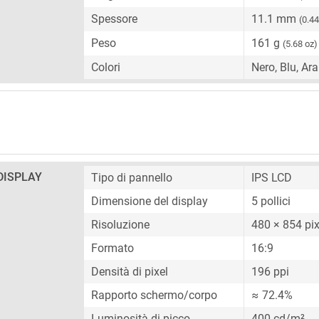
Spessore
11.1 mm
(0.44
Peso
161 g
(5.68 oz)
Colori
Nero, Blu, Ar
DISPLAY
Tipo di pannello
IPS LCD
Dimensione del display
5 pollici
Risoluzione
480 × 854 pix
Formato
16:9
Densità di pixel
196 ppi
Rapporto schermo/corpo
≈ 72.4%
Luminosità di picco
400 cd/m²