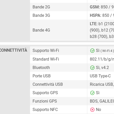
Bande 2G
GSM:
850 / 9
Bande 3G
HSPA:
850 / 
LTE:
b1 (2100)
Bande 4G
(900), b12 (7
b28 (700), b
CONNETTIVITÀ
Supporto Wi-Fi
Sì
( Wi-Fi 4 
Standard Wi-Fi
802.11/b/g/
Bluetooth
Sì, v4.2
Porte USB
USB Type-C
Connettività USB
Ricarica USB,
Supporto GPS
Sì
Funzioni GPS
BDS, GALILE
Supporto NFC
No