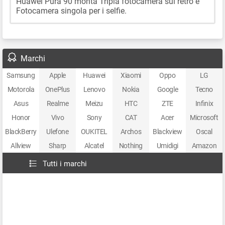
Huawei Pura 90 monta Tripla fotocamera sul retro e
Fotocamera singola per i selfie.
Marchi
Samsung
Apple
Huawei
Xiaomi
Oppo
LG
Motorola
OnePlus
Lenovo
Nokia
Google
Tecno
Asus
Realme
Meizu
HTC
ZTE
Infinix
Honor
Vivo
Sony
CAT
Acer
Microsoft
BlackBerry
Ulefone
OUKITEL
Archos
Blackview
Oscal
Allview
Sharp
Alcatel
Nothing
Umidigi
Amazon
Tutti i marchi