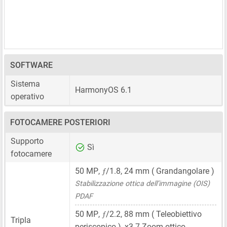
SOFTWARE
Sistema
HarmonyOS 6.1
operativo
FOTOCAMERE POSTERIORI
Supporto
Sì
fotocamere
ƒ
50 MP
,
/1.8,
24 mm
( Grandangolare )
Stabilizzazione ottica dell’immagine (OIS)
PDAF
ƒ
50 MP
,
/2.2,
88 mm
( Teleobiettivo
Tripla
periscopico ), x3.7 Zoom ottico