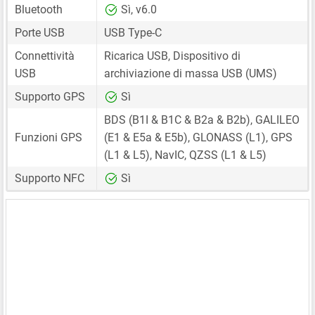
Bluetooth
Sì, v6.0
Porte USB
USB Type-C
Connettività
Ricarica USB, Dispositivo di
USB
archiviazione di massa USB (UMS)
Supporto GPS
Sì
BDS (B1I & B1C & B2a & B2b), GALILEO
Funzioni GPS
(E1 & E5a & E5b), GLONASS (L1), GPS
(L1 & L5), NavIC, QZSS (L1 & L5)
Supporto NFC
Sì