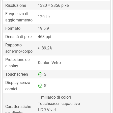
Risoluzione
1320 × 2856 pixel
Frequenza di
120 Hz
aggiornamento
Formato
19.5:9
Densità di pixel
463 ppi
Rapporto
≈ 89.2%
schermo/corpo
Protezione del
Kunlun Vetro
display
Touchscreen
Sì
Display senza
Sì
cornici
1 miliardo di colori
Touchscreen capacitivo
Caratteristiche
HDR Vivid
del display