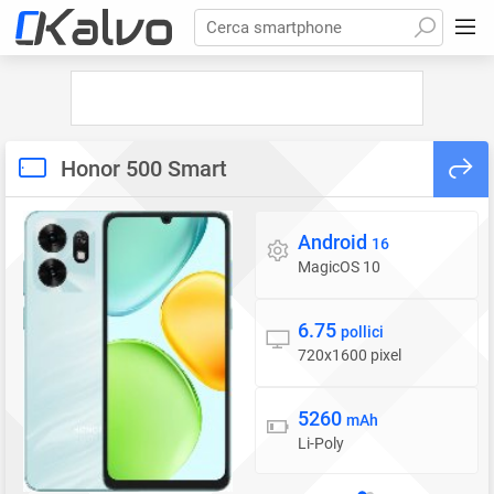
Cerca smartphone
Honor 500 Smart
Android
Sistema operativo
16
MagicOS 10
6.75
Display
pollici
720x1600 pixel
5260
Batteria
mAh
Li-Poly