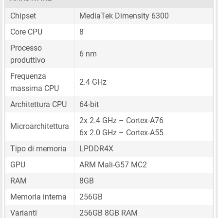
Chipset
MediaTek Dimensity 6300
Core CPU
8
Processo
6 nm
produttivo
Frequenza
2.4 GHz
massima CPU
Architettura CPU
64-bit
2x 2.4 GHz – Cortex-A76
Microarchitettura
6x 2.0 GHz – Cortex-A55
Tipo di memoria
LPDDR4X
GPU
ARM Mali-G57 MC2
RAM
8GB
Memoria interna
256GB
Varianti
256GB 8GB RAM