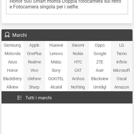
Honor 500 Smart monta Doppia fotocamera sul retro
e Fotocamera singola per i selfie.
Marchi
Samsung
Apple
Huawei
Xiaomi
Oppo
LG
Motorola
OnePlus
Lenovo
Nokia
Google
Tecno
Asus
Realme
Meizu
HTC
ZTE
Infinix
Honor
Vivo
Sony
CAT
Acer
Microsoft
BlackBerry
Ulefone
OUKITEL
Archos
Blackview
Oscal
Allview
Sharp
Alcatel
Nothing
Umidigi
Amazon
Tutti i marchi