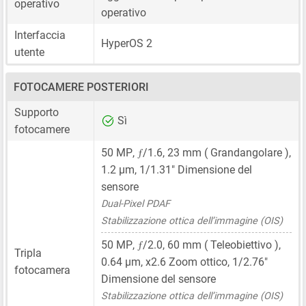
operativo
operativo
Interfaccia
HyperOS 2
utente
FOTOCAMERE POSTERIORI
Supporto
Sì
fotocamere
ƒ
50 MP
,
/1.6,
23 mm
( Grandangolare ),
1.2 μm
,
1/1.31"
Dimensione del
sensore
Dual-Pixel PDAF
Stabilizzazione ottica dell’immagine (OIS)
ƒ
50 MP
,
/2.0,
60 mm
( Teleobiettivo ),
Tripla
0.64 μm
, x2.6 Zoom ottico,
1/2.76"
fotocamera
Dimensione del sensore
Stabilizzazione ottica dell’immagine (OIS)