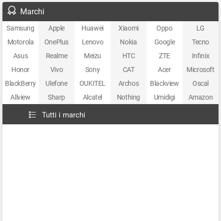
Marchi
Samsung
Apple
Huawei
Xiaomi
Oppo
LG
Motorola
OnePlus
Lenovo
Nokia
Google
Tecno
Asus
Realme
Meizu
HTC
ZTE
Infinix
Honor
Vivo
Sony
CAT
Acer
Microsoft
BlackBerry
Ulefone
OUKITEL
Archos
Blackview
Oscal
Allview
Sharp
Alcatel
Nothing
Umidigi
Amazon
Tutti i marchi