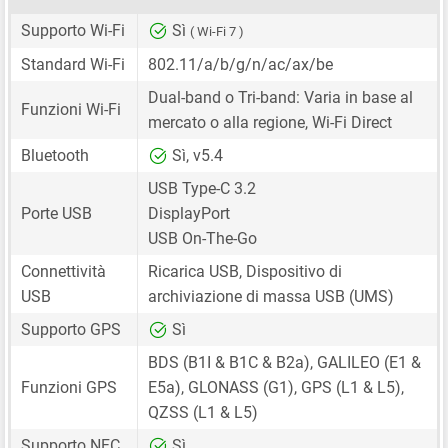
Supporto Wi-Fi
Sì
( Wi-Fi 7 )
Standard Wi-Fi
802.11/a/b/g/n/ac/ax/be
Dual-band o Tri-band: Varia in base al
Funzioni Wi-Fi
mercato o alla regione, Wi-Fi Direct
Bluetooth
Sì, v5.4
USB Type-C 3.2
Porte USB
DisplayPort
USB On-The-Go
Connettività
Ricarica USB, Dispositivo di
USB
archiviazione di massa USB (UMS)
Supporto GPS
Sì
BDS (B1I & B1C & B2a), GALILEO (E1 &
Funzioni GPS
E5a), GLONASS (G1), GPS (L1 & L5),
QZSS (L1 & L5)
Supporto NFC
Sì