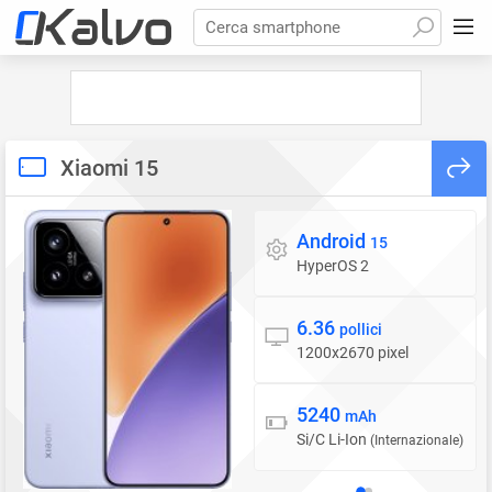
Cerca smartphone
Xiaomi 15
Android
Sistema operativo
15
HyperOS 2
6.36
Display
pollici
1200x2670 pixel
5240
Batteria
mAh
Si/C Li-Ion
(Internazionale)