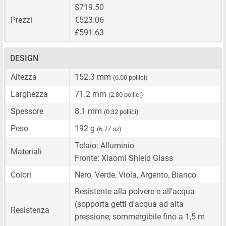
$719.50
Prezzi
€523.06
£591.63
DESIGN
Altezza
152.3 mm
(6.00 pollici)
Larghezza
71.2 mm
(2.80 pollici)
Spessore
8.1 mm
(0.32 pollici)
Peso
192 g
(6.77 oz)
Telaio: Alluminio
Materiali
Fronte: Xiaomi Shield Glass
Colori
Nero, Verde, Viola, Argento, Bianco
Resistente alla polvere e all'acqua
(sopporta getti d'acqua ad alta
Resistenza
pressione; sommergibile fino a 1,5 m