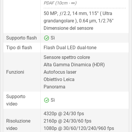
PDAF (10cm - ∞)
ƒ
50 MP
,
/2.2,
14 mm
, 115° ( Ultra
grandangolare ),
0.64 μm
,
1/2.76"
Dimensione del sensore
Supporto flash
Sì
Tipo di flash
Flash Dual LED dual-tone
Sensore spettro colore
Alta Gamma Dinamica (HDR)
Funzioni
Autofocus laser
Obiettivo Leica
Panorama
Supporto
Sì
video
4320p @ 24/30 fps
Risoluzione
2160p @ 24/30/60 fps
video
1080p @ 30/60/120/240/960 fps