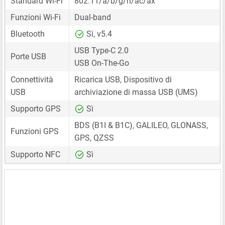
Standard Wi-Fi
802.11/a/b/g/n/ac/ax
Funzioni Wi-Fi
Dual-band
Bluetooth
Sì, v5.4
USB Type-C 2.0
Porte USB
USB On-The-Go
Connettività
Ricarica USB, Dispositivo di
USB
archiviazione di massa USB (UMS)
Supporto GPS
Sì
BDS (B1I & B1C), GALILEO, GLONASS,
Funzioni GPS
GPS, QZSS
Supporto NFC
Sì