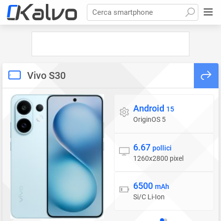
Cerca smartphone
Vivo S30
Android
Sistema operativo
15
OriginOS 5
6.67
Display
pollici
1260x2800 pixel
6500
Batteria
mAh
Si/C Li-Ion