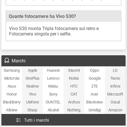
Quante fotocamere ha Vivo S30?
Vivo S30 monta Tripla fotocamera sul retro e
Fotocamera singola per i selfie.
Marchi
Samsung
Apple
Huawei
Xiaomi
Oppo
LG
Motorola
OnePlus
Lenovo
Nokia
Google
Tecno
Asus
Realme
Meizu
HTC
ZTE
Infinix
Honor
Vivo
Sony
CAT
Acer
Microsoft
BlackBerry
Ulefone
OUKITEL
Archos
Blackview
Oscal
Allview
Sharp
Alcatel
Nothing
Umidigi
Amazon
Tutti i marchi