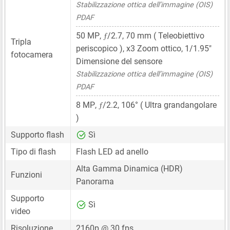
Stabilizzazione ottica dell’immagine (OIS)
PDAF
ƒ
50 MP
,
/2.7,
70 mm
( Teleobiettivo
Tripla
periscopico ), x3 Zoom ottico,
1/1.95"
fotocamera
Dimensione del sensore
Stabilizzazione ottica dell’immagine (OIS)
PDAF
ƒ
8 MP
,
/2.2, 106° ( Ultra grandangolare
)
Supporto flash
Sì
Tipo di flash
Flash LED ad anello
Alta Gamma Dinamica (HDR)
Funzioni
Panorama
Supporto
Sì
video
Risoluzione
2160p @ 30 fps