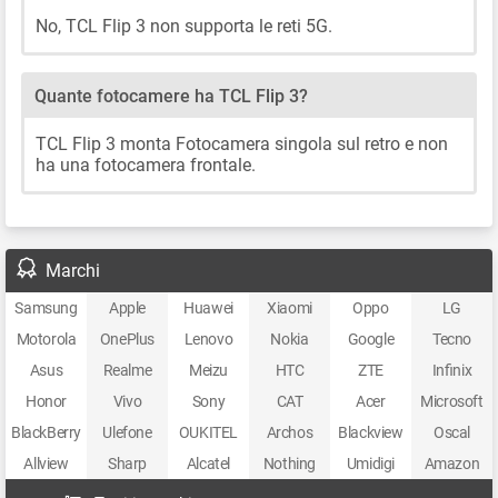
No, TCL Flip 3 non supporta le reti 5G.
Quante fotocamere ha TCL Flip 3?
TCL Flip 3 monta Fotocamera singola sul retro e non
ha una fotocamera frontale.
Marchi
Samsung
Apple
Huawei
Xiaomi
Oppo
LG
Motorola
OnePlus
Lenovo
Nokia
Google
Tecno
Asus
Realme
Meizu
HTC
ZTE
Infinix
Honor
Vivo
Sony
CAT
Acer
Microsoft
BlackBerry
Ulefone
OUKITEL
Archos
Blackview
Oscal
Allview
Sharp
Alcatel
Nothing
Umidigi
Amazon