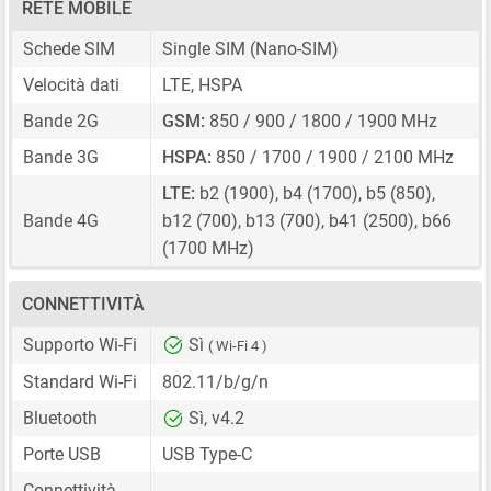
RETE MOBILE
Schede SIM
Single SIM
(Nano-SIM)
Velocità dati
LTE, HSPA
Bande 2G
GSM:
850 / 900 / 1800 / 1900 MHz
Bande 3G
HSPA:
850 / 1700 / 1900 / 2100 MHz
LTE:
b2 (1900), b4 (1700), b5 (850),
Bande 4G
b12 (700), b13 (700), b41 (2500), b66
(1700 MHz)
CONNETTIVITÀ
Supporto Wi-Fi
Sì
( Wi-Fi 4 )
Standard Wi-Fi
802.11/b/g/n
Bluetooth
Sì, v4.2
Porte USB
USB Type-C
Connettività