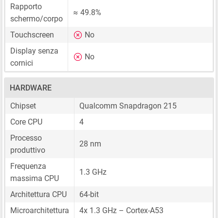
Rapporto
≈ 49.8%
schermo/corpo
Touchscreen
No
Display senza
No
cornici
HARDWARE
Chipset
Qualcomm Snapdragon 215
Core CPU
4
Processo
28 nm
produttivo
Frequenza
1.3 GHz
massima CPU
Architettura CPU
64-bit
Microarchitettura
4x 1.3 GHz – Cortex-A53