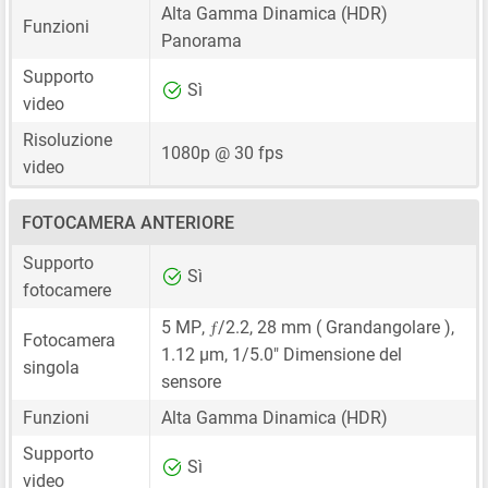
Alta Gamma Dinamica (HDR)
Funzioni
Panorama
Supporto
Sì
video
Risoluzione
1080p @ 30 fps
video
FOTOCAMERA ANTERIORE
Supporto
Sì
fotocamere
ƒ
5 MP
,
/2.2,
28 mm
( Grandangolare ),
Fotocamera
1.12 μm
,
1/5.0"
Dimensione del
singola
sensore
Funzioni
Alta Gamma Dinamica (HDR)
Supporto
Sì
video