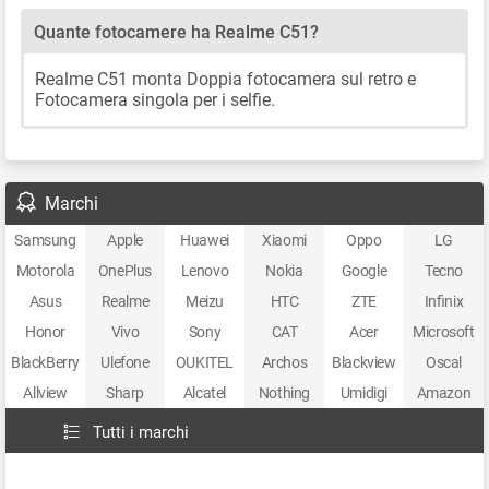
Quante fotocamere ha Realme C51?
Realme C51 monta Doppia fotocamera sul retro e
Fotocamera singola per i selfie.
Marchi
Samsung
Apple
Huawei
Xiaomi
Oppo
LG
Motorola
OnePlus
Lenovo
Nokia
Google
Tecno
Asus
Realme
Meizu
HTC
ZTE
Infinix
Honor
Vivo
Sony
CAT
Acer
Microsoft
BlackBerry
Ulefone
OUKITEL
Archos
Blackview
Oscal
Allview
Sharp
Alcatel
Nothing
Umidigi
Amazon
Tutti i marchi