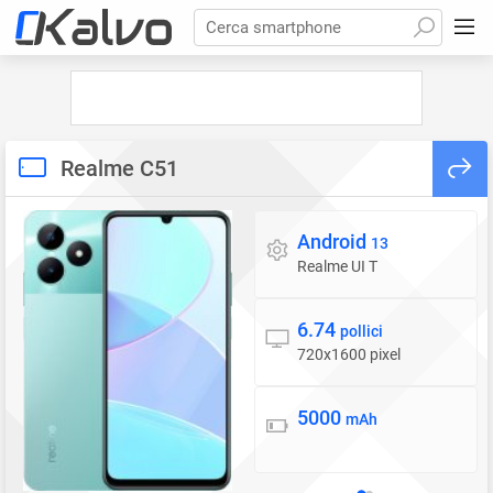
Cerca smartphone
Realme C51
Android
Sistema operativo
13
Realme UI T
6.74
Display
pollici
720x1600 pixel
5000
Batteria
mAh