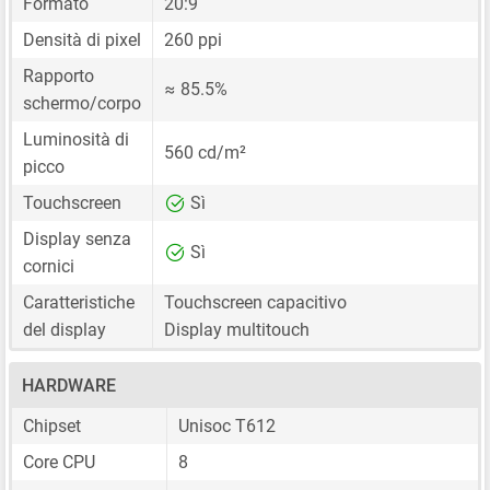
Formato
20:9
Densità di pixel
260 ppi
Rapporto
≈ 85.5%
schermo/corpo
Luminosità di
560 cd/m²
picco
Touchscreen
Sì
Display senza
Sì
cornici
Caratteristiche
Touchscreen capacitivo
del display
Display multitouch
HARDWARE
Chipset
Unisoc T612
Core CPU
8