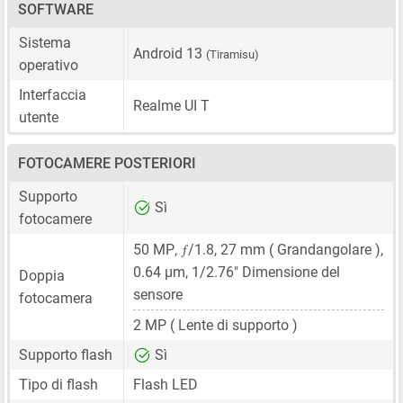
SOFTWARE
Sistema
Android 13
(Tiramisu)
operativo
Interfaccia
Realme UI T
utente
FOTOCAMERE POSTERIORI
Supporto
Sì
fotocamere
ƒ
50 MP
,
/1.8,
27 mm
( Grandangolare ),
0.64 μm
,
1/2.76"
Dimensione del
Doppia
sensore
fotocamera
2 MP
( Lente di supporto )
Supporto flash
Sì
Tipo di flash
Flash LED