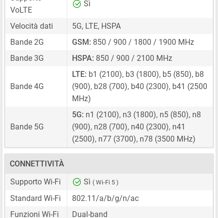
Sì
VoLTE
Velocità dati
5G, LTE, HSPA
Bande 2G
GSM:
850 / 900 / 1800 / 1900 MHz
Bande 3G
HSPA:
850 / 900 / 2100 MHz
LTE:
b1 (2100), b3 (1800), b5 (850), b8
Bande 4G
(900), b28 (700), b40 (2300), b41 (2500
MHz)
5G:
n1 (2100), n3 (1800), n5 (850), n8
Bande 5G
(900), n28 (700), n40 (2300), n41
(2500), n77 (3700), n78 (3500 MHz)
CONNETTIVITÀ
Supporto Wi-Fi
Sì
( Wi-Fi 5 )
Standard Wi-Fi
802.11/a/b/g/n/ac
Funzioni Wi-Fi
Dual-band