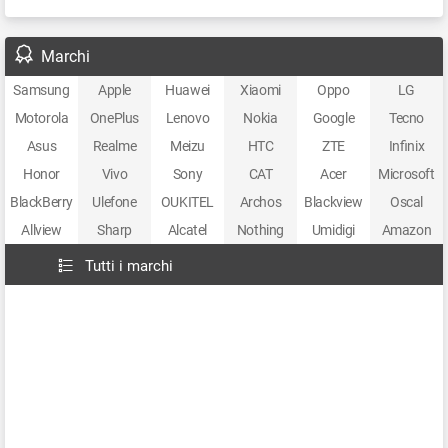
Marchi
Samsung
Apple
Huawei
Xiaomi
Oppo
LG
Motorola
OnePlus
Lenovo
Nokia
Google
Tecno
Asus
Realme
Meizu
HTC
ZTE
Infinix
Honor
Vivo
Sony
CAT
Acer
Microsoft
BlackBerry
Ulefone
OUKITEL
Archos
Blackview
Oscal
Allview
Sharp
Alcatel
Nothing
Umidigi
Amazon
Tutti i marchi