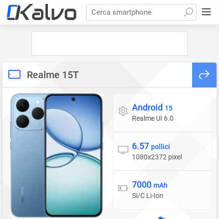
Cerca smartphone
Realme 15T
Android
Sistema operativo
15
Realme UI 6.0
6.57
Display
pollici
1080x2372 pixel
7000
Batteria
mAh
Si/C Li-Ion