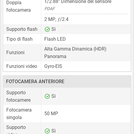
1/2.88"
Dimensione del sensore
Doppia
PDAF
fotocamera
ƒ
2 MP
,
/2.4
Supporto flash
Sì
Tipo di flash
Flash LED
Alta Gamma Dinamica (HDR)
Funzioni
Panorama
Funzioni video
Gyro-EIS
FOTOCAMERA ANTERIORE
Supporto
Sì
fotocamere
Fotocamera
50 MP
singola
Supporto
Sì