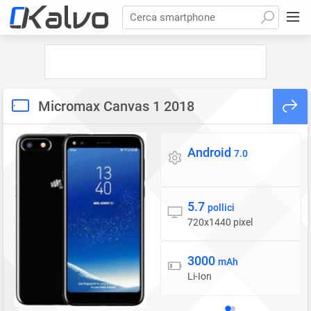
Cerca smartphone
Micromax Canvas 1 2018
Android
Sistema operativo
7.0
5.7
Display
pollici
720x1440 pixel
3000
Batteria
mAh
Li-Ion