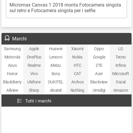
Micromax Canvas 1 2018 monta Fotocamera singola
sul retro e Fotocamera singola per i selfie.
Marchi
Samsung
Apple
Huawei
Xiaomi
Oppo
LG
Motorola
OnePlus
Lenovo
Nokia
Google
Tecno
Asus
Realme
Meizu
HTC
ZTE
Infinix
Honor
Vivo
Sony
CAT
Acer
Microsoft
BlackBerry
Ulefone
OUKITEL
Archos
Blackview
Oscal
Allview
Sharp
Alcatel
Nothing
Umidigi
Amazon
Tutti i marchi