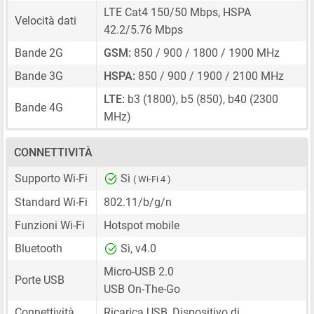
LTE Cat4 150/50 Mbps, HSPA
Velocità dati
42.2/5.76 Mbps
Bande 2G
GSM:
850 / 900 / 1800 / 1900 MHz
Bande 3G
HSPA:
850 / 900 / 1900 / 2100 MHz
LTE:
b3 (1800), b5 (850), b40 (2300
Bande 4G
MHz)
CONNETTIVITÀ
Supporto Wi-Fi
Sì
( Wi-Fi 4 )
Standard Wi-Fi
802.11/b/g/n
Funzioni Wi-Fi
Hotspot mobile
Bluetooth
Sì, v4.0
Micro-USB 2.0
Porte USB
USB On-The-Go
Connettività
Ricarica USB, Dispositivo di