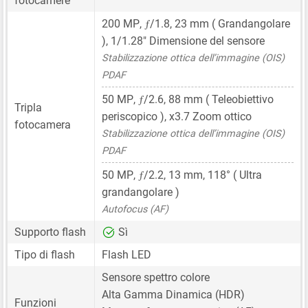
fotocamere
ƒ
200 MP
,
/1.8,
23 mm
( Grandangolare
),
1/1.28"
Dimensione del sensore
Stabilizzazione ottica dell’immagine (OIS)
PDAF
ƒ
50 MP
,
/2.6,
88 mm
( Teleobiettivo
Tripla
periscopico ), x3.7 Zoom ottico
fotocamera
Stabilizzazione ottica dell’immagine (OIS)
PDAF
ƒ
50 MP
,
/2.2,
13 mm
, 118° ( Ultra
grandangolare )
Autofocus (AF)
Supporto flash
Sì
Tipo di flash
Flash LED
Sensore spettro colore
Alta Gamma Dinamica (HDR)
Funzioni