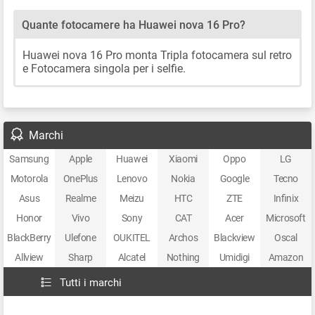
Quante fotocamere ha Huawei nova 16 Pro?
Huawei nova 16 Pro monta Tripla fotocamera sul retro
e Fotocamera singola per i selfie.
Marchi
Samsung
Apple
Huawei
Xiaomi
Oppo
LG
Motorola
OnePlus
Lenovo
Nokia
Google
Tecno
Asus
Realme
Meizu
HTC
ZTE
Infinix
Honor
Vivo
Sony
CAT
Acer
Microsoft
BlackBerry
Ulefone
OUKITEL
Archos
Blackview
Oscal
Allview
Sharp
Alcatel
Nothing
Umidigi
Amazon
Tutti i marchi