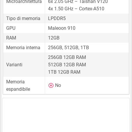
Microarchitettura
6x 2.05 GHz – Taishan V120
4x 1.50 GHz – Cortex-A510
Tipo di memoria
LPDDR5
GPU
Maleoon 910
RAM
12GB
Memoria interna
256GB, 512GB, 1TB
256GB 12GB RAM
Varianti
512GB 12GB RAM
1TB 12GB RAM
Memoria
No
espandibile