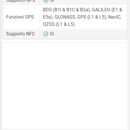
Supporto GPS
Sì
BDS (B1I & B1C & B2a), GALILEO (E1 &
Funzioni GPS
E5a), GLONASS, GPS (L1 & L5), NavIC,
QZSS (L1 & L5)
Supporto NFC
Sì