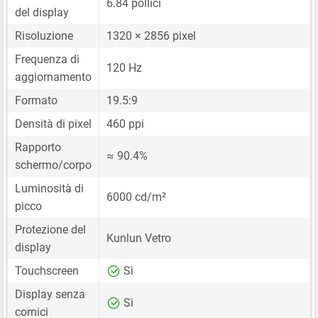
6.84 pollici
del display
Risoluzione
1320 × 2856 pixel
Frequenza di
120 Hz
aggiornamento
Formato
19.5:9
Densità di pixel
460 ppi
Rapporto
≈ 90.4%
schermo/corpo
Luminosità di
6000 cd/m²
picco
Protezione del
Kunlun Vetro
display
Touchscreen
Sì
Display senza
Sì
cornici