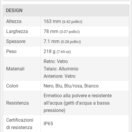
DESIGN
Altezza
163 mm
(6.42 pollici)
Larghezza
78 mm
(3.07 pollici)
Spessore
7.1 mm
(0.28 pollici)
Peso
218 g
(7.69 oz)
Retro: Vetro
Materiali
Telaio: Alluminio
Anteriore: Vetro
Colori
Nero, Blu, Blu/rosa, Bianco
Ermetico alla polvere e resistente
Resistenza
all’acqua (getti d’acqua a bassa
pressione)
Certificazioni
IP65
di resistenza