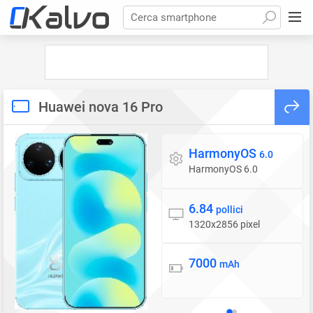
Cerca smartphone
Huawei nova 16 Pro
HarmonyOS
Sistema operativo
6.0
HarmonyOS 6.0
6.84
Display
pollici
1320x2856 pixel
7000
Batteria
mAh