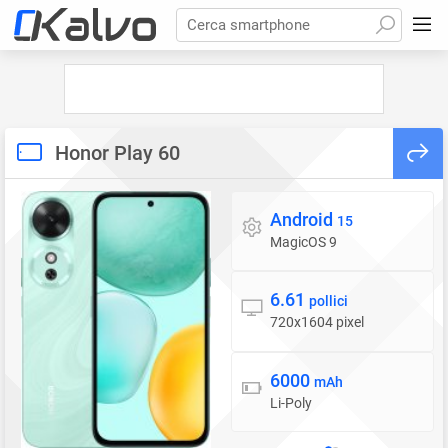
Cerca smartphone
Honor Play 60
Android
Sistema operativo
15
MagicOS 9
6.61
Display
pollici
720x1604 pixel
6000
Batteria
mAh
Li-Poly