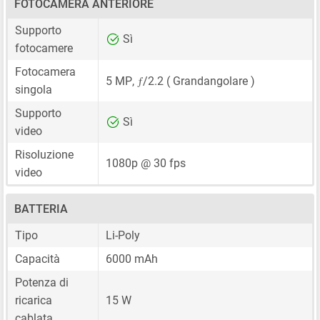
FOTOCAMERA ANTERIORE
Supporto
Sì
fotocamere
Fotocamera
ƒ
5 MP
,
/2.2 ( Grandangolare )
singola
Supporto
Sì
video
Risoluzione
1080p @ 30 fps
video
BATTERIA
Tipo
Li-Poly
Capacità
6000 mAh
Potenza di
ricarica
15 W
cablata