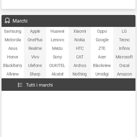
Marchi
Samsung
Apple
Huawei
Xiaomi
Oppo
LG
Motorola
OnePlus
Lenovo
Nokia
Google
Tecno
Asus
Realme
Meizu
HTC
ZTE
Infinix
Honor
Vivo
Sony
CAT
Acer
Microsoft
BlackBerry
Ulefone
OUKITEL
Archos
Blackview
Oscal
Allview
Sharp
Alcatel
Nothing
Umidigi
Amazon
Tutti i marchi