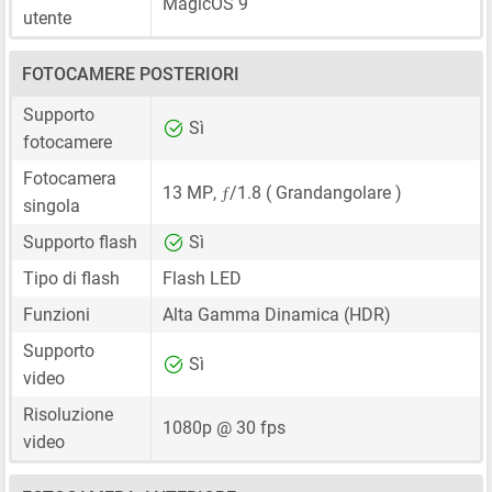
MagicOS 9
utente
FOTOCAMERE POSTERIORI
Supporto
Sì
fotocamere
Fotocamera
ƒ
13 MP
,
/1.8 ( Grandangolare )
singola
Supporto flash
Sì
Tipo di flash
Flash LED
Funzioni
Alta Gamma Dinamica (HDR)
Supporto
Sì
video
Risoluzione
1080p @ 30 fps
video