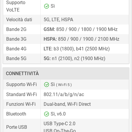
Supporto
Sì
VoLTE
Velocità dati
5G, LTE, HSPA
Bande 2G
GSM:
850 / 900 / 1800 / 1900 MHz
Bande 3G
HSPA:
850 / 900 / 1900 / 2100 MHz
Bande 4G
LTE:
b3 (1800), b41 (2500 MHz)
Bande 5G
5G:
n1 (2100), n2 (1900 MHz)
CONNETTIVITÀ
Supporto Wi-Fi
Sì
( Wi-Fi 5 )
Standard Wi-Fi
802.11/a/b/g/n/ac
Funzioni Wi-Fi
Dual-band, Wi-Fi Direct
Bluetooth
Sì, v6.0
USB Type-C 2.0
Porte USB
USB On-The-Go