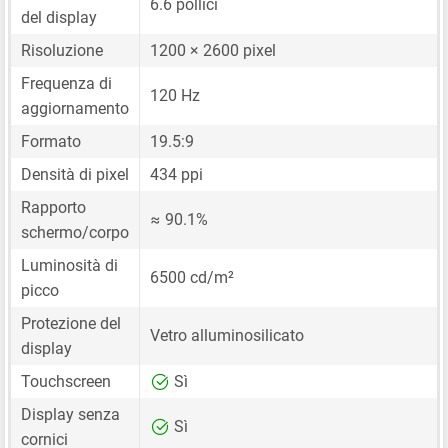
6.6 pollici
del display
Risoluzione
1200 × 2600 pixel
Frequenza di
120 Hz
aggiornamento
Formato
19.5:9
Densità di pixel
434 ppi
Rapporto
≈ 90.1%
schermo/corpo
Luminosità di
6500 cd/m²
picco
Protezione del
Vetro alluminosilicato
display
Touchscreen
Sì
Display senza
Sì
cornici