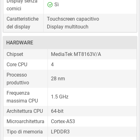
Display senza
Sì
cornici
Caratteristiche
Touchscreen capacitivo
del display
Display multitouch
HARDWARE
Chipset
MediaTek MT8163V/A
Core CPU
4
Processo
28 nm
produttivo
Frequenza
1.5 GHz
massima CPU
Architettura CPU
64-bit
Microarchitettura
Cortex-A53
Tipo di memoria
LPDDR3