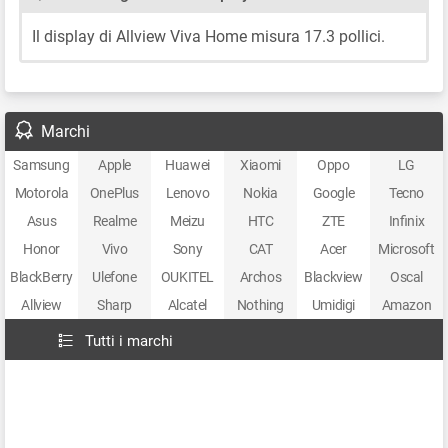
Il display di Allview Viva Home misura 17.3 pollici.
Marchi
Samsung
Apple
Huawei
Xiaomi
Oppo
LG
Motorola
OnePlus
Lenovo
Nokia
Google
Tecno
Asus
Realme
Meizu
HTC
ZTE
Infinix
Honor
Vivo
Sony
CAT
Acer
Microsoft
BlackBerry
Ulefone
OUKITEL
Archos
Blackview
Oscal
Allview
Sharp
Alcatel
Nothing
Umidigi
Amazon
Tutti i marchi