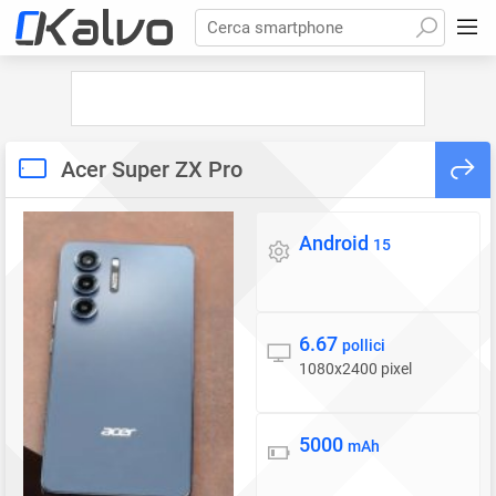
Cerca smartphone
Acer Super ZX Pro
Android
Sistema operativo
15
6.67
Display
pollici
1080x2400 pixel
5000
Batteria
mAh