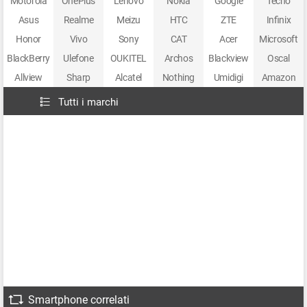
Motorola
OnePlus
Lenovo
Nokia
Google
Tecno
Asus
Realme
Meizu
HTC
ZTE
Infinix
Honor
Vivo
Sony
CAT
Acer
Microsoft
BlackBerry
Ulefone
OUKITEL
Archos
Blackview
Oscal
Allview
Sharp
Alcatel
Nothing
Umidigi
Amazon
Tutti i marchi
Smartphone correlati