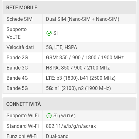
RETE MOBILE
Schede SIM
Dual SIM
(Nano-SIM + Nano-SIM)
Supporto
Sì
VoLTE
Velocità dati
5G, LTE, HSPA
Bande 2G
GSM:
850 / 900 / 1800 / 1900 MHz
Bande 3G
HSPA:
850 / 900 / 2100 MHz
Bande 4G
LTE:
b3 (1800), b41 (2500 MHz)
Bande 5G
5G:
n1 (2100), n2 (1900 MHz)
CONNETTIVITÀ
Supporto Wi-Fi
Sì
( Wi-Fi 6 )
Standard Wi-Fi
802.11/a/b/g/n/ac/ax
Funzioni Wi-Fi
Dual-band