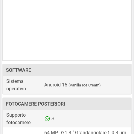
SOFTWARE
Sistema
Android 15
(Vanilla Ice Cream)
operativo
FOTOCAMERE POSTERIORI
Supporto
Sì
fotocamere
ƒ
64 MP
,
/1.8 ( Grandangolare ),
0.8 μm
,