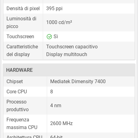
Densità di pixel
395 ppi
Luminosità di
1000 cd/m²
picco
Touchscreen
Sì
Caratteristiche
Touchscreen capacitivo
del display
Display multitouch
HARDWARE
Chipset
Mediatek Dimensity 7400
Core CPU
8
Processo
4 nm
produttivo
Frequenza
2600 MHz
massima CPU
Architettura CPU
64-bit